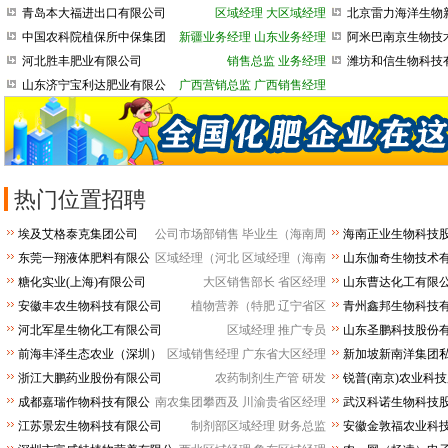
司
青岛本大福进出口有限公司
区域经理
大区域经理
北京雷力海洋生物
股份有限公司
中国农科院植保所中保集团
新疆业务经理
山东业务经理
阿米巴南京生物技
司
河北胜丰肥业有限公司
销售总监
业务经理
潍坊和信生物科技
山东济宁宝利达肥业有限公
广西营销总监
广西销售经理
司
热门位置招聘
埃及艾格泰克集团公司
公司市场部销售
毕业生（海南周
海南正业生物科技
司
东莞一翔液体肥料有限公
区域经理（河北
区域经理（海南
山东伽奇生物技术
司
糖化实业(上海)有限公司
大区销售部长
省区经理
山东曹达化工有限
安徽丰农生物科技有限公司
植物营养（特肥
辽宁省区
青州鑫邦生物科技
司
河北军星生物化工有限公司
区域经理
推广专员
山东圣鹏科技股份
前海丰泽生态农业（深圳）
区域销售经理
广东省大区经理
新加坡新南洋集团
有限公司
公司
浙江大鹏药业股份有限公司
农药制剂生产管
研发
锐普(南京)农业科
司
成都嘉瑞作物科技有限公
南农集团攀西及
川渝贵省区经理
武汉科诺生物科技
司
江苏景宏生物科技有限公司
制剂部区域经理
财务总监
安徽金敦福农业科
司