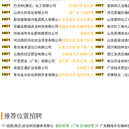
公司
巴夫特(潍坊）化工有限公司
区域经理
农化师
新胜利工业集
山东仕邦农化有限公司
推广员
产品经理
河北荣威生物
新加坡新南洋集团私人有限公
长丰农资店
长丰农资店
山东荣邦化工
司
安徽金敦福农业科技有限公司
安徽技术服
安徽销售经
南京红三角生
河南省华丰化肥有限责任公司
营销总监
山东奕博农化
河北雨田浩谷农业开发有限公司
销售总监
业务大区经
山东蔚蓝绿源
青岛海卓进出口有限公司
业务大区销
客户推广专
四川蜀信种业
云南田佳宝肥业有限公司
云南省大区
销售代表
浙江东杰生物
中垦肥业（广东）有限公司
农艺师（销
农艺师（技
哈尔滨金农科
承德宝通矿业有限公司
生物肥工程
广东锐丰肥业
青岛金尔农化研制开发有限公
农药登记员
诚聘销售人
华奥联合（北
司
推荐位置招聘
锐普(南京)农业科技服务有限公
省区经理（广东
区域经理
广东顾地丰生物科