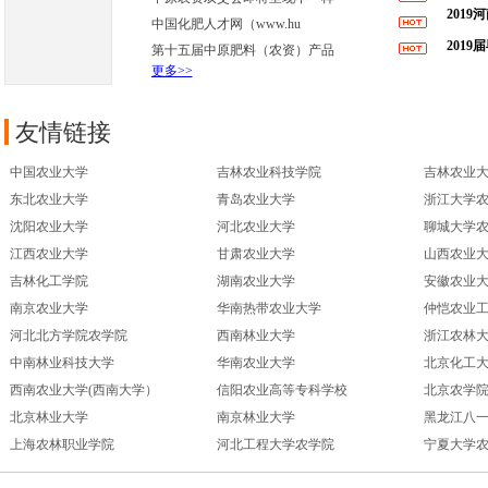
第14
201
中国化肥人才网（www.hu
4日
201
第十五届中原肥料（农资）产品
更多>>
生专场
友情链接
中国农业大学
吉林农业科技学院
吉林农业
东北农业大学
青岛农业大学
浙江大学
沈阳农业大学
河北农业大学
聊城大学
江西农业大学
甘肃农业大学
山西农业
吉林化工学院
湖南农业大学
安徽农业
南京农业大学
华南热带农业大学
仲恺农业
河北北方学院农学院
西南林业大学
浙江农林
中南林业科技大学
华南农业大学
北京化工
西南农业大学(西南大学）
信阳农业高等专科学校
北京农学
北京林业大学
南京林业大学
黑龙江八
上海农林职业学院
河北工程大学农学院
宁夏大学