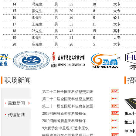
14
冯先生
男
35
10
大专
15
廖先生
男
30
8
大专
16
李先生
男
26
0
硕士
17
王先生
男
35
11
大专
18
郎先生
男
43
15
高中
19
李先生
男
21
0
大专
20
高先生
男
26
5
大专
职场新闻
招
第二十二届全国肥料信息交流暨
第二十二届全国肥料信息交流暨
最新新闻
第二十一届全国肥料信息交流暨
2019河南省新型肥料暨植保
第三十
代理招聘
2019河南省新型肥料暨植保
十三届
第二十
9大优势集中呈现 打造中原农
2019
201
中原农资双交会即将呈现不一样