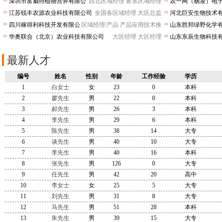
深圳市富威特植物营养有限公
西北区域经理
鲁东区域经理
农一网（杨凌）电
司
公司
江苏锐丰农源农业科技有限公司
全国各区域经理
大区总监
河北巨安生物技术
四川稼得利科技开发有限公
区域经理/产品
产品应用技术推
山东胜邦绿野化学
司
司
华奥联合（北京）农业科技有限公司
大区经理
大区经理
山东东辰生物科技
最新人才
编号
姓名
性别
年龄
工作经验
学历
1
白女士
女
23
0
本科
2
廖先生
男
22
0
本科
3
郝先生
男
26
3
本科
4
李先生
男
29
6
本科
5
陈先生
男
38
14
大专
6
谈先生
男
40
10
大专
7
李先生
男
40
16
本科
8
张先生
男
126
0
大专
9
任先生
男
42
20
高中
10
李女士
女
25
5
大专
11
刘先生
男
31
8
大专
12
马先生
男
51
28
本科
13
朱先生
男
39
15
大专