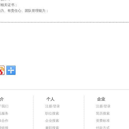
理相关证书；
响力、有责任心、团队管理能力；
介
个人
企业
于我们
注册/登录
注册/登录
品服务
职位搜索
简历搜索
体合作
企业搜索
资费标准
情链接
兼职搜索
付款方式