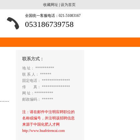
收藏网址
|
设为首页
全国统一客服电话：021-51083167
053186739758
联系方式：
地 址： **********
联 系 人： ******
固定电话： ***************
传 真： ***************
网 址：**********
邮政编码： ******
注：请在邮件中注明应聘职位的
名称或编号，并注明该招聘信息
来源于中国化肥人才网
http://www.huafeirencai.com