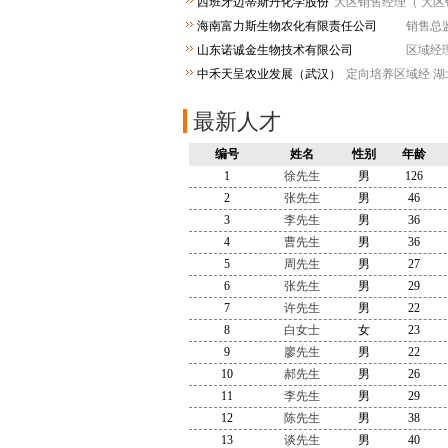
西班牙迈蒂斯丹化学股份
大区销售经理（
大区
有限公司
海南富力斯生物农化有限责任公司
销售总
山东诺诚金生物技术有限公司
区域经
中禾天呈农业发展（武汉）
定向培养区域经
湖
有限公司
最新人才
编号
姓名
性别
年龄
1
徐先生
男
126
2
张先生
男
46
3
李先生
男
36
4
曹先生
男
36
5
周先生
男
27
6
张先生
男
29
7
许先生
男
22
8
白女士
女
23
9
廖先生
男
22
10
郝先生
男
26
11
李先生
男
29
12
陈先生
男
38
13
谈先生
男
40