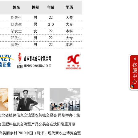
姓名
性别
年龄
学历
胡先生
男
22
大专
欧先生
男
２６
大专
邬女士
女
22
本科
郑先生
男
22
大专
蒋先生
男
22
本科
客服工作时间
周一至周六
河北省植保信息交流暨农药械交易会 同期举办：第
8:00 - 17:00
客服团队
全国肥料信息交流暨产品交易会在沈阳隆重开幕
在线客服
兴美丽乡村 2019中国（菏泽）现代新农业博览会暨