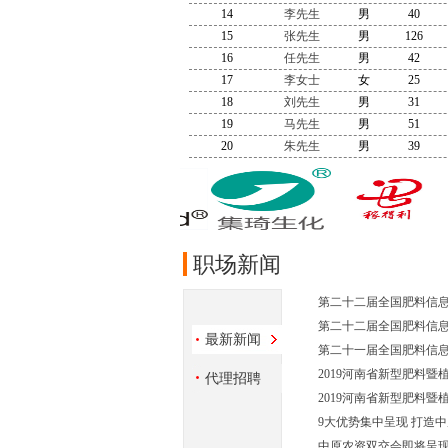
14
李先生
男
40
15
张先生
男
126
16
任先生
男
42
17
李女士
女
25
18
刘先生
男
31
19
马先生
男
51
20
朱先生
男
39
职场新闻
第二十二届全国肥料信
第二十二届全国肥料信
最新新闻
第二十一届全国肥料信
2019河南省新型肥料暨
代理招聘
2019河南省新型肥料暨
9大优势集中呈现 打造
中原农资双交会即将呈