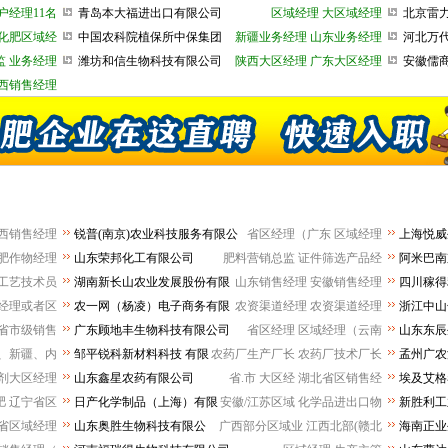
司
户经理11名
青岛本大福进出口有限公司
区域经理
大区域经理
北京雷
股份有限
化肥区域经
中国农科院植保所中保集团
新疆业务经理
山东业务经理
河北万
监
业务经理
潍坊和信生物科技有限公司
陕西大区经理
广东大区经理
安徽儒
司
西销售经理
西销售经理
锐普(南京)农业科技服务有限公
省区经理（广东
区域经理
上海悦威
司
司
肥作物经理
山东荣邦化工有限公司
肥料营销总监
证件筛选产品经
阿米巴南
工艺技术员
湖南新长山农业发展股份有限
山东销售经理
安徽销售经理
四川稼得
公司
司
经理或者区
农一网（杨凌）电子商务有限
农资渠道经理
农资渠道经理
浙江中山
公司
限公司
省市级销售
广东顾地丰生物科技有限公司
省区经理
区域经理（云南
山东东辰
、新疆、内
邹平锐科新材料科技 有限
农药厂生产厂长
农药厂技术厂长
孟州广农
公司
司
剂大区经理
山东鑫星农药有限公司
省.市 大区经
湖北省区销售经
埃及艾
肥
辽宁省区
日产化学制品（上海）有限
安徽/江苏区域
化学品进出口物
新胜利
公司
省区域经理
山东奥胜生物科技有限公
广西部分区域业
江西北部(赣北
海南正业
司
司