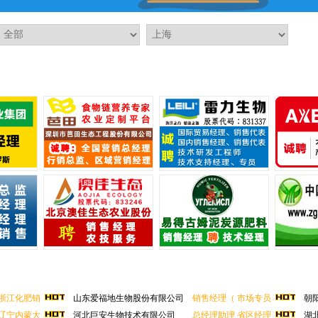
人新春快乐、阖家幸福、万事如意、...
年快乐、龙年龘龘、前程朤朤！
年瑞气盈门，五谷丰登福满堂！
人新春快乐、阖家幸福、万事如意、...
年快乐、龙年龘龘、前程朤朤！
浙江化肥销
山东爱福地生物股份有限公司
销售经理（
市场专员
朝阳
辽宁内蒙大
河北巨安生物技术有限公司
总经理助理
省区经理
湖北