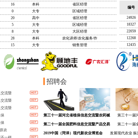
16
本科
省区经理
编号
0
大专
区域经理
24926
20
高中
省区经理
18327
5
大专
区域经理
22059
8
大专
大区经理
12268
28
本科
农化讲师/农化服务/作
12435
15
大专
销售管理
招聘会
息交流暨
息交流暨
息交流暨
植保
第三十一届河北省植保信息交流暨农药械
第三十一届
植保
十三届河北肥料信息交流暨产品交易会 邀 请
第二十一届全国肥料信息交流暨产品交易
第二十一届
中原农
2019年10月28日，以“提质增效，绿色
2019中国（菏泽）现代新农业博览会
发展现代农业 振
现不一样