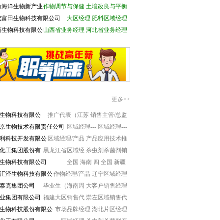
力海洋生物新产业
作物调节与保健
土壤改良与平衡
公司
代富田生物科技有限公司
大区经理
肥料区域经理
商生物科技有限公
山西省业务经理
河北省业务经理
更多>>
生物科技有限公
推广代表（江苏
销售主管/总监
京生物技术有限责任公司
区域经理---
区域经理---
利科技开发有限公
区域经理/产品
产品应用技术推
化工集团股份有
黑龙江省区域经
杀虫剂杀菌剂销
生物科技有限公司
全国 海南 四
全国 新疆
汇泽生物科技有限公
作物经理/产品
辽宁区域经理
格泰克集团公司
毕业生（海南周
大客户销售经理
工业集团有限公司
福建大区销售代
崇左区域销售代
生物科技股份有限公
市场品牌经理
湖北片区经理