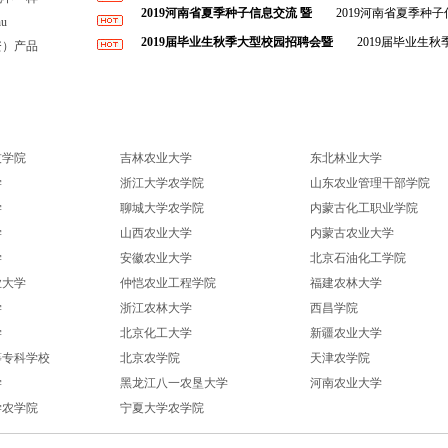
第14届中国（菏泽）国际农资交易会
2019河南省夏季种子信息交流 暨
2019河南省夏季种子
u
4日
2019届毕业生秋季大型校园招聘会暨
2019届毕业生
资）产品
生专场招聘会一、会议安排
技学院
吉林农业大学
东北林业大学
学
浙江大学农学院
山东农业管理干部学院
学
聊城大学农学院
内蒙古化工职业学院
学
山西农业大学
内蒙古农业大学
学
安徽农业大学
北京石油化工学院
业大学
仲恺农业工程学院
福建农林大学
学
浙江农林大学
西昌学院
学
北京化工大学
新疆农业大学
等专科学校
北京农学院
天津农学院
学
黑龙江八一农垦大学
河南农业大学
学农学院
宁夏大学农学院