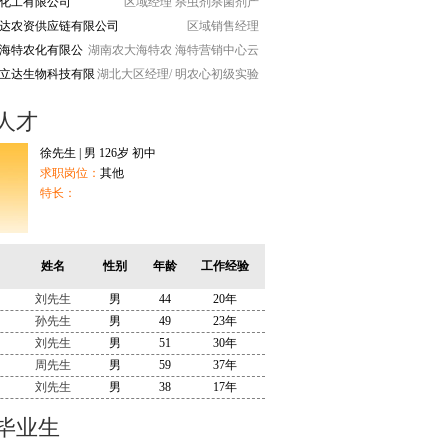
达化工有限公司
区域经理
杀虫剂杀菌剂产
达农资供应链有限公司
区域销售经理
海特农化有限公
湖南农大海特农
海特营销中心云
立达生物科技有限
湖北大区经理/
明农心初级实验
人才
徐先生 | 男 126岁 初中
求职岗位：
其他
特长：
姓名
性别
年龄
工作经验
刘先生
男
44
20年
孙先生
男
49
23年
刘先生
男
51
30年
周先生
男
59
37年
刘先生
男
38
17年
毕业生