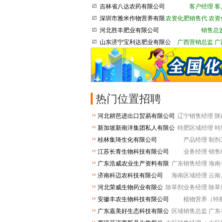
司
吉林省八达农药有限公司
客户经理
客
深圳市雅米作物营养有限
农资化肥销售代
农资
公司
河北胜丰肥业有限公司
销售总
山东济宁宝利达肥业有限公
广西营销总监
广
司
热门位置招聘
河北耕芭进出口贸易有限公司
辽宁销售经理
陕
新加坡新南洋集团私人有限公
特肥区域经理
特
司
桂林集琦生化有限公司
产品经理
制剂
江苏长青生物科技有限公司
业务经理
销售
广东浩威农业生产资料有限
广东销售经理
海南
公司
济南科迈农科技有限公司
海南区域经理
云南
河北荣威生物药业有限公
除草剂业务经理
除草
司
安徽丰农生物科技有限公司
植物营养（特
广东嘉美好生态科技有限公
区域销售总监
广东
司