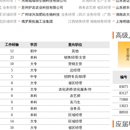
销售经理（
河南福瑞得生物科技有限公司
区域经理
生产主管
山东曹
监
业务经理
苏州护农农业科技有限公司
商务农艺师
省区经理
山东祺丰
理
区域经理
广州绿兴加肥站生物科技
业务经理（四川
业务经理（广西
湖南农大
有限公司
司
北区域经理
俄罗斯拓施工业集团
江西销售经理
湖南销售经理
上海明德
公司
高级
工作经验
学历
意向职位
12
初中
其他
23
本科
销售经理/主管
10
大专
营销主管
5
大专
总经理
5
中专
招聘专员/助理
编号
8
大专
省区经理
83075
0
大专
农化讲师/农化服务/作
83127
0
本科
农艺师
71860
0
本科
实习生
13023
3
本科
业务员
80910
6
本科
区域经理
14
大专
区域经理
应届
10
大专
省区经理