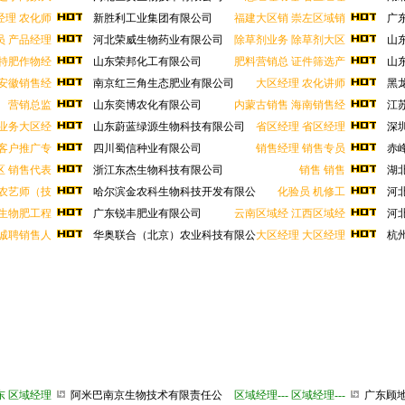
经理
农化师
新胜利工业集团有限公司
福建大区销
崇左区域销
广东
员
产品经理
河北荣威生物药业有限公司
除草剂业务
除草剂大区
山东
特肥作物经
山东荣邦化工有限公司
肥料营销总
证件筛选产
山东
安徽销售经
南京红三角生态肥业有限公司
大区经理
农化讲师
黑龙
营销总监
山东奕博农化有限公司
内蒙古销售
海南销售经
江苏
业务大区经
山东蔚蓝绿源生物科技有限公司
省区经理
省区经理
深圳
公
客户推广专
四川蜀信种业有限公司
销售经理
销售专员
赤峰
区
销售代表
浙江东杰生物科技有限公司
销售
销售
湖北
司
农艺师（技
哈尔滨金农科生物科技开发有限公
化验员
机修工
河北
生物肥工程
广东锐丰肥业有限公司
云南区域经
江西区域经
河北
诚聘销售人
华奥联合（北京）农业科技有限公
大区经理
大区经理
杭州
东
区域经理
阿米巴南京生物技术有限责任公
区域经理---
区域经理---
广东顾