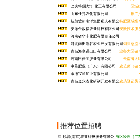
公司
巴夫特(潍坊）化工有限公司
区域
山东仕邦农化有限公司
推广
新加坡新南洋集团私人有限公
特肥区域经
司
安徽金敦福农业科技有限公司
安徽技术服
河南省华丰化肥有限责任公司
河北雨田浩谷农业开发有限公司
销售总监
青岛海卓进出口有限公司
业务大区销
云南田佳宝肥业有限公司
云南省大
中垦肥业（广东）有限公司
农艺师（销
承德宝通矿业有限公司
青岛金尔农化研制开发有限公
农药登记员
司
推荐位置招聘
锐普(南京)农业科技服务有限公
省区经理（广