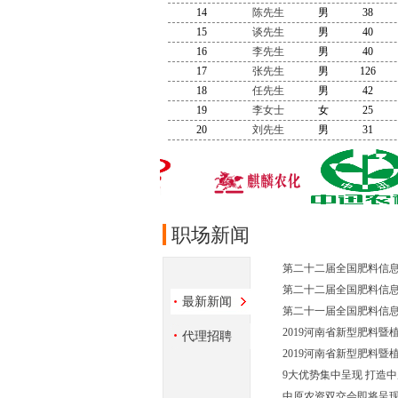
14
陈先生
男
38
15
谈先生
男
40
16
李先生
男
40
17
张先生
男
126
18
任先生
男
42
19
李女士
女
25
20
刘先生
男
31
职场新闻
第二十二届全国肥料信
第二十二届全国肥料信
最新新闻
第二十一届全国肥料信
2019河南省新型肥料暨
代理招聘
2019河南省新型肥料暨
9大优势集中呈现 打造
中原农资双交会即将呈