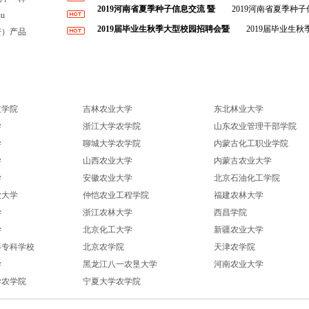
第14届中国（菏泽）国际农资交易会
2019河南省夏季种子信息交流 暨
2019河南省夏季种子
u
4日
2019届毕业生秋季大型校园招聘会暨
2019届毕业生
资）产品
生专场招聘会一、会议安排
技学院
吉林农业大学
东北林业大学
学
浙江大学农学院
山东农业管理干部学院
学
聊城大学农学院
内蒙古化工职业学院
学
山西农业大学
内蒙古农业大学
学
安徽农业大学
北京石油化工学院
业大学
仲恺农业工程学院
福建农林大学
学
浙江农林大学
西昌学院
学
北京化工大学
新疆农业大学
等专科学校
北京农学院
天津农学院
学
黑龙江八一农垦大学
河南农业大学
学农学院
宁夏大学农学院