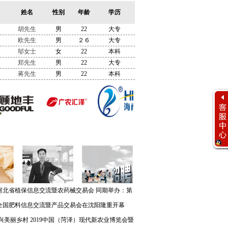
姓名
性别
年龄
学历
胡先生
男
22
大专
欧先生
男
２６
大专
邬女士
女
22
本科
郑先生
男
22
大专
蒋先生
男
22
本科
客服工作时间
周一至周六
河北省植保信息交流暨农药械交易会 同期举办：第
8:00 - 17:00
客服团队
全国肥料信息交流暨产品交易会在沈阳隆重开幕
在线客服
兴美丽乡村 2019中国（菏泽）现代新农业博览会暨