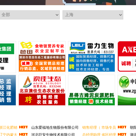
人新春快乐、阖家幸福、万事如意、...
年快乐、龙年龘龘、前程朤朤！
年瑞气盈门，五谷丰登福满堂！
人新春快乐、阖家幸福、万事如意、...
年快乐、龙年龘龘、前程朤朤！
浙江化肥销
山东爱福地生物股份有限公司
销售经理（
市场专员
朝阳
辽宁内蒙大
河北巨安生物技术有限公司
总经理助理
省区经理
湖北