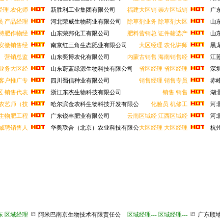
经理
农化师
新胜利工业集团有限公司
福建大区销
崇左区域销
广东
员
产品经理
河北荣威生物药业有限公司
除草剂业务
除草剂大区
山东
特肥作物经
山东荣邦化工有限公司
肥料营销总
证件筛选产
山东
安徽销售经
南京红三角生态肥业有限公司
大区经理
农化讲师
黑龙
营销总监
山东奕博农化有限公司
内蒙古销售
海南销售经
江苏
业务大区经
山东蔚蓝绿源生物科技有限公司
省区经理
省区经理
深圳
公
客户推广专
四川蜀信种业有限公司
销售经理
销售专员
赤峰
区
销售代表
浙江东杰生物科技有限公司
销售
销售
湖北
司
农艺师（技
哈尔滨金农科生物科技开发有限公
化验员
机修工
河北
生物肥工程
广东锐丰肥业有限公司
云南区域经
江西区域经
河北
诚聘销售人
华奥联合（北京）农业科技有限公
大区经理
大区经理
杭州
东
区域经理
阿米巴南京生物技术有限责任公
区域经理---
区域经理---
广东顾