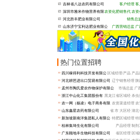
司
吉林省八达农药有限公司
客户经理
客
深圳市雅米作物营养有限
农资化肥销售代
农资
公司
河北胜丰肥业有限公司
销售总
山东济宁宝利达肥业有限公
广西营销总监
广
司
热门位置招聘
四川稼得利科技开发有限公
区域经理/产品
产品
司
河北耕芭进出口贸易有限公司
辽宁销售经理
陕
孟州市陶氏爱农作物保护有限公
市场总监
广
司
浙江中山化工集团股份有
黑龙江省区域经
杀虫
限公司
农一网（杨凌）电子商务有限
农资渠道经理
农
公司
山东鑫星农药有限公司
省.市 大区经
湖北
新加坡新南洋集团私人有限公
特肥区域经理
特
司
桂林集琦生化有限公司
产品经理
制剂
广东顾地丰生物科技有限公司
省区经理
区域