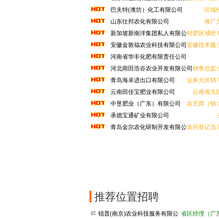
公司
巴夫特(潍坊）化工有限公司
区域
山东仕邦农化有限公司
推广
新加坡新南洋集团私人有限公
特肥区域经
司
安徽金敦福农业科技有限公司
安徽技术服
河南省华丰化肥有限责任公司
河北雨田浩谷农业开发有限公司
销售总监
青岛海卓进出口有限公司
业务大区销
云南田佳宝肥业有限公司
云南省大
中垦肥业（广东）有限公司
农艺师（销
承德宝通矿业有限公司
青岛金尔农化研制开发有限公
农药登记员
司
推荐位置招聘
锐普(南京)农业科技服务有限公
省区经理（广