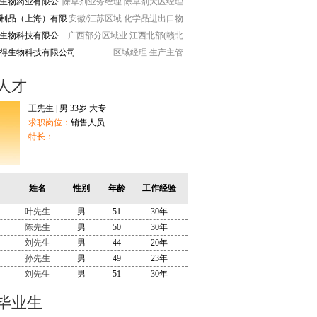
生物药业有限公
除草剂业务经理
除草剂大区经理
制品（上海）有限
安徽/江苏区域
化学品进出口物
生物科技有限公
广西部分区域业
江西北部(赣北
得生物科技有限公司
区域经理
生产主管
人才
王先生 | 男 33岁 大专
求职岗位：
销售人员
特长：
姓名
性别
年龄
工作经验
叶先生
男
51
30年
陈先生
男
50
30年
刘先生
男
44
20年
孙先生
男
49
23年
刘先生
男
51
30年
毕业生