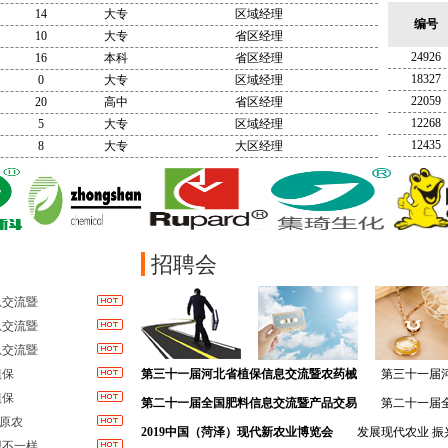
14
大专
区域经理
编号
10
大专
省区经理
24926
16
本科
省区经理
18327
0
大专
区域经理
22059
20
高中
省区经理
12268
5
大专
区域经理
12435
8
大专
大区经理
招聘会
息交流暨
息交流暨
息交流暨
植保
第三十一届河北省植保信息交流暨农药械
第三十一届
植保
十三届河北肥料信息交流暨产品交易会 邀 请
第二十一届全国肥料信息交流暨产品交易
第二十一届
中原农
2019年10月28日，以“提质增效，绿色
2019中国（菏泽）现代新农业博览会
发展现代农业 振
现不一样