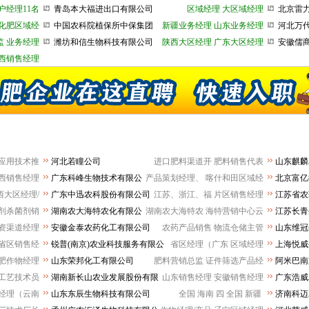
司
户经理11名
青岛本大福进出口有限公司
区域经理
大区域经理
北京雷
股份有限
化肥区域经
中国农科院植保所中保集团
新疆业务经理
山东业务经理
河北万
监
业务经理
潍坊和信生物科技有限公司
陕西大区经理
广东大区经理
安徽儒
司
西销售经理
应用技术推
河北若瞳公司
进口肥料渠道开
肥料销售代表
山东麒
西销售经理
广东科峰生物技术有限公
产品策划经理、
喀什和田区域经
北京富亿
司
西大区经理/
广东中迅农科股份有限公司
江苏、浙江、福
片区销售经理
江苏省农
限公司
剂杀菌剂销
湖南农大海特农化有限公
湖南农大海特农
海特营销中心云
江苏长青
司
资渠道经理
安徽金泰农药化工有限公司
农药产品销售
物流仓储主管
山东维冠
省区销售经
锐普(南京)农业科技服务有限公
省区经理（广东
区域经理
上海悦威
司
司
肥作物经理
山东荣邦化工有限公司
肥料营销总监
证件筛选产品经
阿米巴南
工艺技术员
湖南新长山农业发展股份有限
山东销售经理
安徽销售经理
广东浩威
公司
公司
经理（云南
山东东辰生物科技有限公司
全国 海南 四
全国 新疆
济南科