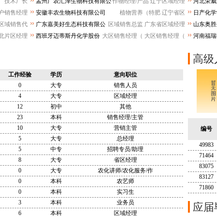
厂技术厂长
孟州广农汇泽生物科技有限公
作物经理/产品
辽宁区域经理
河北荣威
司
司
户销售经理
安徽丰农生物科技有限公司
植物营养（特肥
辽宁省区
日产化学
公司
区域销售代
广东嘉美好生态科技有限公
区域销售总监
广东省区域经理
山东奥胜
司
司
北片区经理
西班牙迈蒂斯丹化学股份
大区销售经理（
大区销售经理（
河南福瑞
有限公司
高级
工作经验
学历
意向职位
0
大专
销售人员
4
大专
区域经理
12
初中
其他
23
本科
销售经理/主管
10
大专
营销主管
编号
5
大专
总经理
49983
5
中专
招聘专员/助理
71464
8
大专
省区经理
83075
0
大专
农化讲师/农化服务/作
83127
0
本科
农艺师
71860
0
本科
实习生
3
本科
业务员
应届
6
本科
区域经理