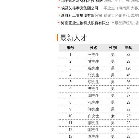
邹平锐科新材料科技 有限
农药厂生产厂长
农药
公司
埃及艾格泰克集团公司
毕业生（海南周
大客
新胜利工业集团有限公司
福建大区销售代
崇左
海南正业生物科技股份有限公
市场品牌经理
湖
司
最新人才
编号
姓名
性别
年龄
1
王先生
男
33
2
艾先生
男
29
3
徐先生
男
126
4
张先生
男
46
5
李先生
男
36
6
曹先生
男
36
7
周先生
男
27
8
张先生
男
29
9
许先生
男
22
10
白女士
女
23
11
廖先生
男
22
12
郝先生
男
26
13
李先生
男
29