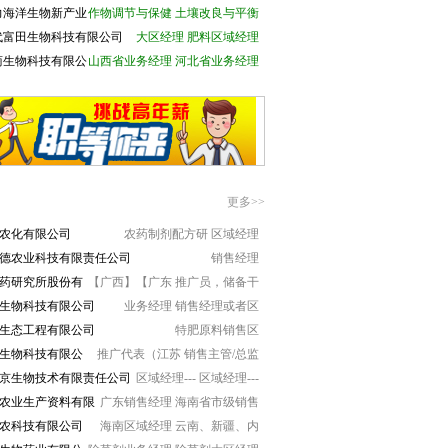
力海洋生物新产业
作物调节与保健
土壤改良与平衡
公司
代富田生物科技有限公司
大区经理
肥料区域经理
商生物科技有限公
山西省业务经理
河北省业务经理
更多>>
麟农化有限公司
农药制剂配方研
区域经理
德农业科技有限责任公司
销售经理
药研究所股份有
【广西】【广东
推广员，储备干
生物科技有限公司
业务经理
销售经理或者区
生态工程有限公司
特肥原料销售区
生物科技有限公
推广代表（江苏
销售主管/总监
京生物技术有限责任公司
区域经理---
区域经理---
农业生产资料有限
广东销售经理
海南省市级销售
迈农科技有限公司
海南区域经理
云南、新疆、内