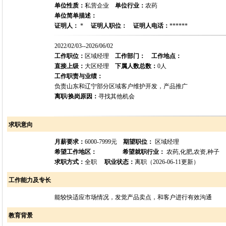
单位性质：
私营企业
单位行业：
农药
单位简单描述：
证明人：
*
证明人职位：
证明人电话：
******
2022/02/03--2026/06/02
工作职位：
区域经理
工作部门：
工作地点：
直接上级：
大区经理
下属人数总数：
0人
工作职责与业绩：
负责山东和辽宁部分区域客户维护开发，产品推广
离职/换岗原因：
寻找其他机会
求职意向
月薪要求：
6000-7999元
期望职位：
区域经理
希望工作地区：
希望就职行业：
农药,化肥,农资,种子
求职方式：
全职
职业状态：
离职（2026-06-11更新）
工作能力及专长
能较快适应市场情况，发觉产品卖点，和客户进行有效沟通
教育背景