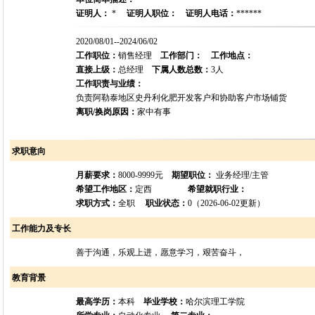
证明人：
*
证明人职位：
证明人电话：
******
2020/08/01--2024/06/02
工作职位：
销售经理
工作部门：
工作地点：
直接上级：
总经理
下属人数总数：
3人
工作职责与业绩：
负责阿勒泰地区史丹利化肥开发客户和协助客户市场铺货
离职/换岗原因：
家中有事
求职意向
月薪要求：
8000-9999元
期望职位：
业务经理/主管
希望工作地区：
定西
希望就职行业：
求职方式：
全职
职业状态：
0（2026-06-02更新）
工作能力及专长
善于沟通，乐观上进，愿意学习，艰苦奋斗，
教育背景
最高学历：
本科
毕业学校：
哈尔滨理工学院