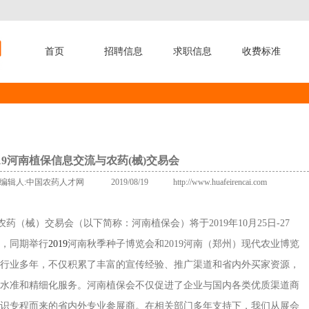
首页
招聘信息
求职信息
收费标准
019河南植保信息交流与农药(械)交易会
com 编辑人:中国农药人才网 2019/08/19 http://www.huafeirencai.com
农药（械）交易会（以下简称：河南植保会）将于
2019
年
10
月
25
日
-27
，同期举行
2019
河南秋季种子博览会和
2019
河南（郑州）现代农业博览
行业多年，不仅积累了丰富的宣传经验、推广渠道和省内外买家资源，
水准和精细化服务。河南植保会不仅促进了企业与国内各类优质渠道商
识专程而来的省内外专业参展商。在相关部门多年支持下，我们从展会