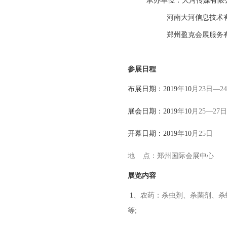
承办单位：大河传媒有限
河南大河信息技术有
郑州盈克会展服务有
参展日程
布展日期：2019
年
10
月
23
日—
24
展会日期：2019
年
10
月
25
—
27
日
开幕日期：2019
年
10
月
25
日
地
点：郑州国际会展中心
展览内容
1
、农药：杀虫剂、杀菌剂、杀
等
;