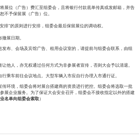
内将展位（广告）费汇至组委会，且将银行付款底单传真或发邮箱，并告
恕不予保留展（广告）位。
先安排”的原则进行安排，组委会最后保留展位的调动权。
布撤展日期。
息发布、会场及宾馆广告、租用会议室的，请提前与组委会联系，由组
转让他人，亦无权通过任何方式为非参展者宣传，否则大会予以清退。
自行乘车前往会议地点。大型车辆入市应自行办理入市通行证。
宣传环境，组委会将对展台搭建商的资质进行把控。组委会将选取一批
参展企业服务。为了保证大会安全召开，组委会不接收指定以外的搭建
业名单向组委会索取
）