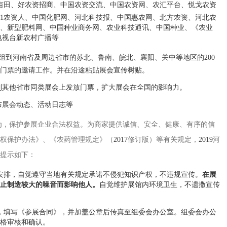
一亩田、好农资招商、中国农资交流、中国农资网、农汇平台、悦戈农资
91农资人、中国化肥网、河北科技报、中国惠农网、北方农资、河北农
、新型肥料网、中国种业商务网、农业科技通讯、中国种业、《农业
电视台新农村广播等
小组到河南省及周边省市的苏北、鲁南、皖北、襄阳、关中等地区的200
大会门票的邀请工作。并在沿途粘贴展会宣传树贴。
到其他省市同类展会上发放门票，扩大展会在全国的影响力。
布展会动态、活动日志等
为，保护参展企业合法权益。为商家提供诚信、安全、健康、有序的信
权保护办法》、《农药管理规定》（
2017
修订版）等有关规定，
2019
河
提示如下：
安排，自觉遵守当地有关规定承诺不侵犯知识产权，不违规宣传。
在展
止制造较大的噪音而影响他人。
自觉维护展馆内环境卫生，不遗撒宣传
，填写《参展合同》，并加盖公章后传真至组委会办公室。组委会办公
格审核和确认。