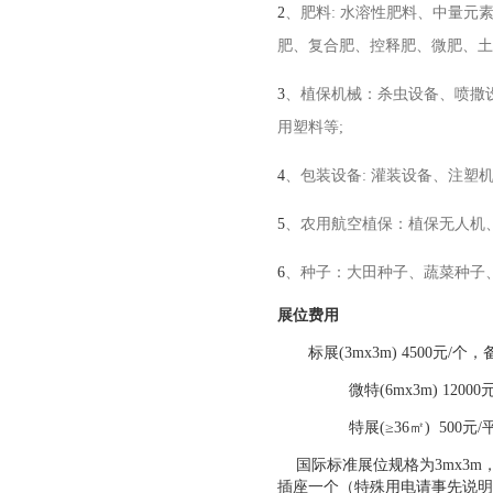
2
、肥料
:
水溶性肥料、中量元
肥、复合肥、控释肥、微肥、土
3
、植保机械：杀虫设备、喷撒
用塑料等
;
4
、包装设备
:
灌装设备、注塑
5
、农用航空植保：植保无人机
6
、种子：大田种子、蔬菜种子
展位费用
标展(3mx3m) 4500元/个
微特(6mx3m) 120
特展(≥36㎡) 500元/
国际标准展位规格为3mx3m
插座一个（特殊用电请事先说明