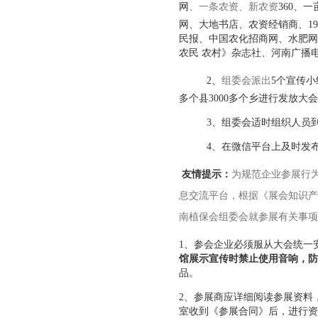
网
、一条农资、新农资
360、
网、大地书店、农资经销商、1
民报、中国农化招商网、水肥网
农民 农村》杂志社、河南广播
2、
组委会派出
5个宣传
多个县3000多个乡进行发放
3、组委会适时组织人员
4、在微信平台上及时发
友情提示：
为规范企业参展行
息交流平台，根据《展会知识产
南植保会组委会就参展有关事项
1、参会企业必须服从大会统一
馆展示宣传时禁止使用音响，防
品。
2、参展商应详细阅读参展资料
室收到《参展合同》后，进行资