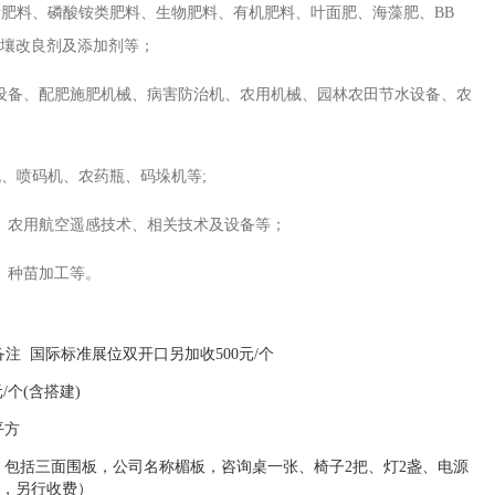
素肥料、磷酸铵类肥料、生物肥料、有机肥料、叶面肥、海藻肥、
BB
壤改良剂及添加剂等；
设备、配肥施肥机械、病害防治机、农用机械、园林农田节水设备、农
机、喷码机、农药瓶、码垛机等
;
、农用航空遥感技术、相关技术及设备等；
、种苗加工等。
，备注 国际标准展位双开口另加收500元/个
00元/个(含搭建)
平方
，包括三面围板，公司名称楣板，咨询桌一张、椅子2把、灯2盏、电源
，另行收费）