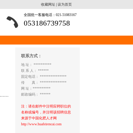
收藏网址
|
设为首页
全国统一客服电话：021-51083167
053186739758
联系方式：
地 址： **********
联 系 人： ******
固定电话： ***************
传 真： ***************
网 址：**********
邮政编码： ******
注：请在邮件中注明应聘职位的
名称或编号，并注明该招聘信息
来源于中国化肥人才网
http://www.huafeirencai.com