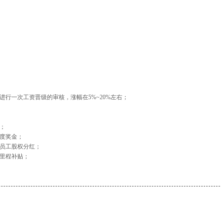
进行一次工资晋级的审核，涨幅在5%~20%左右；
；
度奖金；
司员工股权分红；
辆里程补贴；