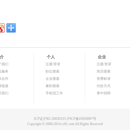
介
个人
企业
于我们
注册/登录
注册/登录
品服务
职位搜索
简历搜索
体合作
企业搜索
资费标准
情链接
兼职搜索
付款方式
系我们
手机找工作
掌中招聘
ICP证沪B2-20050333 沪ICP备05056907号
Copyright
©
2000-2014 rc01.com All Rights Reserved