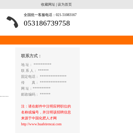
收藏网址
|
设为首页
全国统一客服电话：021-51083167
053186739758
联系方式：
地 址： **********
联 系 人： ******
固定电话： ***************
传 真： ***************
网 址：**********
邮政编码： ******
注：请在邮件中注明应聘职位的
名称或编号，并注明该招聘信息
来源于中国化肥人才网
http://www.huafeirencai.com