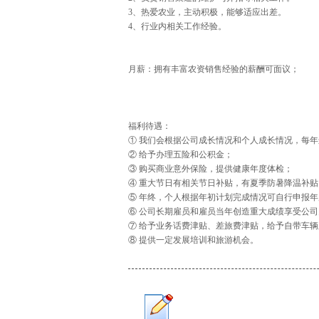
3、热爱农业，主动积极，能够适应出差。
4、行业内相关工作经验。
月薪：拥有丰富农资销售经验的薪酬可面议；
福利待遇：
① 我们会根据公司成长情况和个人成长情况，每年
② 给予办理五险和公积金；
③ 购买商业意外保险，提供健康年度体检；
④ 重大节日有相关节日补贴，有夏季防暑降温补贴
⑤ 年终，个人根据年初计划完成情况可自行申报年
⑥ 公司长期雇员和雇员当年创造重大成绩享受公
⑦ 给予业务话费津贴、差旅费津贴，给予自带车
⑧ 提供一定发展培训和旅游机会。