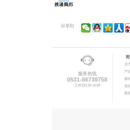
分享到
简
关
产
服务热线
0531-86739758
媒
工作日8:30-18:00
友
联